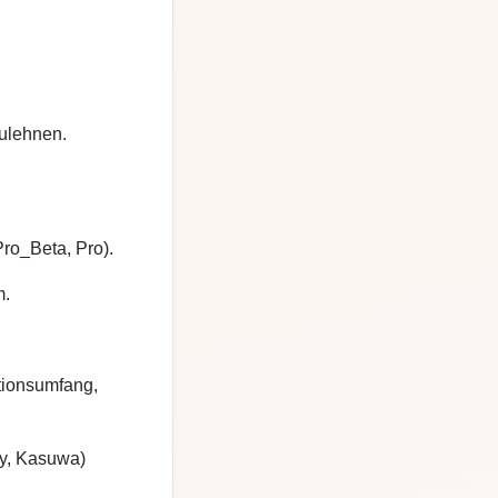
zulehnen.
Pro_Beta, Pro).
m.
ktionsumfang,
sy, Kasuwa)