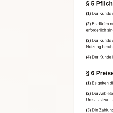
§ 5 Pfli
(1)
Der Kunde is
(2)
Es dürfen nu
erforderlich sin
(3)
Der Kunde st
Nutzung beruh
(4)
Der Kunde is
§ 6 Prei
(1)
Es gelten d
(2)
Der Anbiete
Umsatzsteuer 
(3)
Die Zahlungs