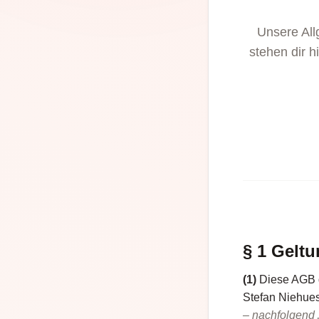
Unsere All
stehen dir 
§ 1 Gelt
(1)
Diese AGB g
Stefan Niehues
– nachfolgend 