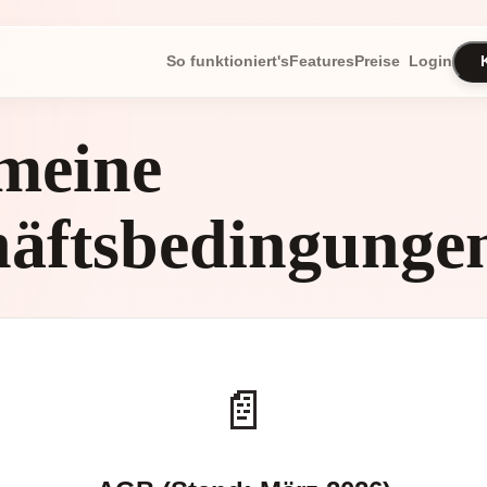
So funktioniert's
Features
Preise
Login
meine
äftsbedingunge
📄