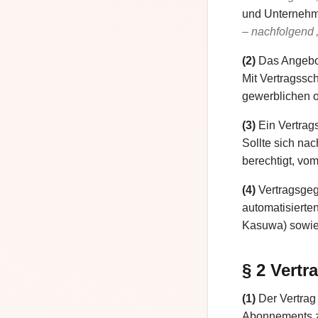
und Unternehm
– nachfolgend 
(2)
Das Angebot
Mit Vertragssc
gewerblichen o
(3)
Ein Vertrag
Sollte sich nac
berechtigt, vom
(4)
Vertragsgege
automatisierten
Kasuwa) sowie 
§ 2 Vertr
(1)
Der Vertrag
Abonnements z