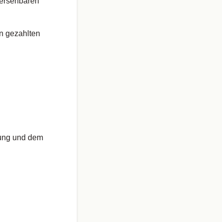
rhersehbaren
n gezahlten
rung und dem