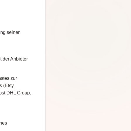
ung seiner
t der Anbieter
nstes zur
s (Etsy,
Post DHL Group.
ines