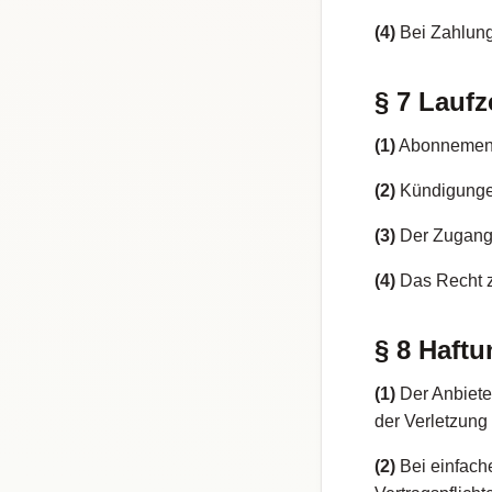
(4)
Bei Zahlungs
§ 7 Lauf
(1)
Abonnements
(2)
Kündigungen
(3)
Der Zugang 
(4)
Das Recht z
§ 8 Haft
(1)
Der Anbieter
der Verletzung
(2)
Bei einfache