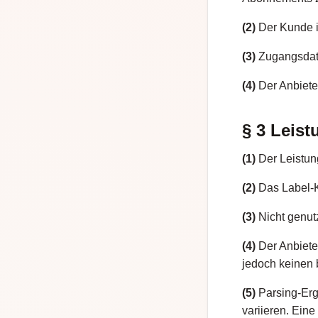
(2)
Der Kunde i
(3)
Zugangsdate
(4)
Der Anbiete
§ 3 Leis
(1)
Der Leistung
(2)
Das Label-K
(3)
Nicht genutz
(4)
Der Anbieter
jedoch keinen 
(5)
Parsing-Erg
variieren. Eine