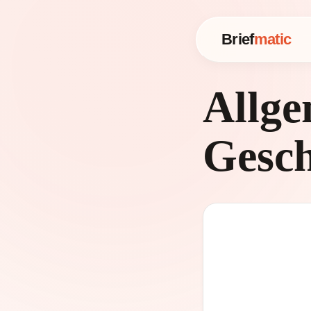
Brief
matic
Allge
Gesch